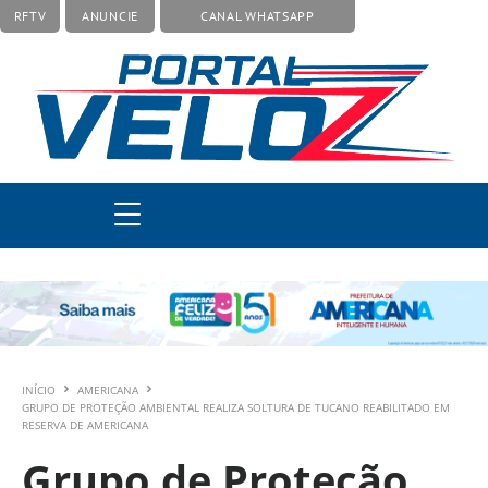
RFTV
ANUNCIE
CANAL WHATSAPP
INÍCIO
AMERICANA
GRUPO DE PROTEÇÃO AMBIENTAL REALIZA SOLTURA DE TUCANO REABILITADO EM
RESERVA DE AMERICANA
Grupo de Proteção