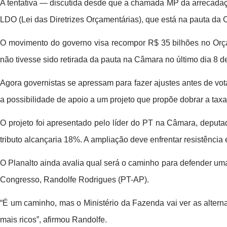
A tentativa — discutida desde que a chamada MP da arrecada
LDO (Lei das Diretrizes Orçamentárias), que está na pauta da 
O movimento do governo visa recompor R$ 35 bilhões no Orçam
não tivesse sido retirada da pauta na Câmara no último dia 8 
Agora governistas se apressam para fazer ajustes antes de vo
a possibilidade de apoio a um projeto que propõe dobrar a tax
O projeto foi apresentado pelo líder do PT na Câmara, deputad
tributo alcançaria 18%. A ampliação deve enfrentar resistência 
O Planalto ainda avalia qual será o caminho para defender uma 
Congresso, Randolfe Rodrigues (PT-AP).
“É um caminho, mas o Ministério da Fazenda vai ver as alterna
mais ricos”, afirmou Randolfe.