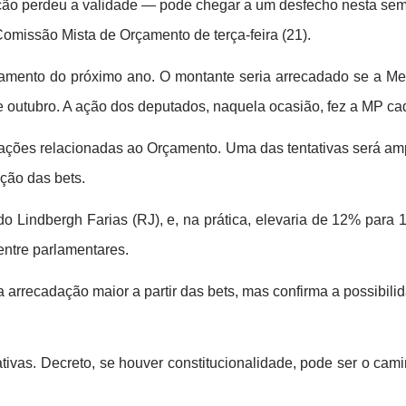
ção perdeu a validade — pode chegar a um desfecho nesta sem
Comissão Mista de Orçamento de terça-feira (21).
ento do próximo ano. O montante seria arrecadado se a Medid
de outubro. A ação dos deputados, naquela ocasião, fez a MP ca
tações relacionadas ao Orçamento. Uma das tentativas será am
ação das bets.
o Lindbergh Farias (RJ), e, na prática, elevaria de 12% para 
entre parlamentares.
arrecadação maior a partir das bets, mas confirma a possibilid
tivas. Decreto, se houver constitucionalidade, pode ser o cam