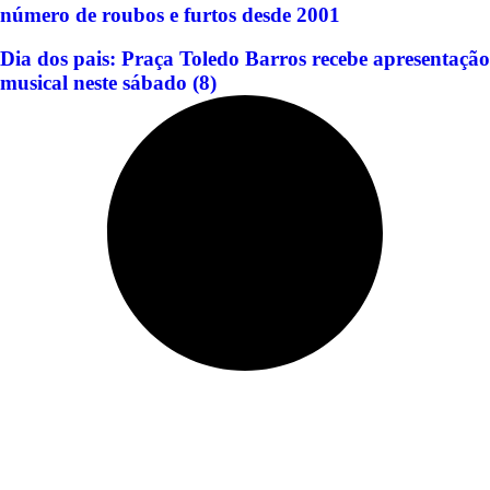
número de roubos e furtos desde 2001
Dia dos pais: Praça Toledo Barros recebe apresentação
musical neste sábado (8)