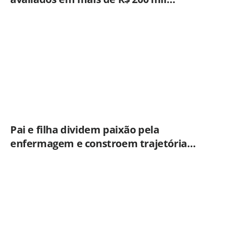
durante fiscalização em ônibus em
Campinas
Pai e filha dividem paixão pela
enfermagem e constroem trajetória
ligada ao Hospital Municipal de
Americana