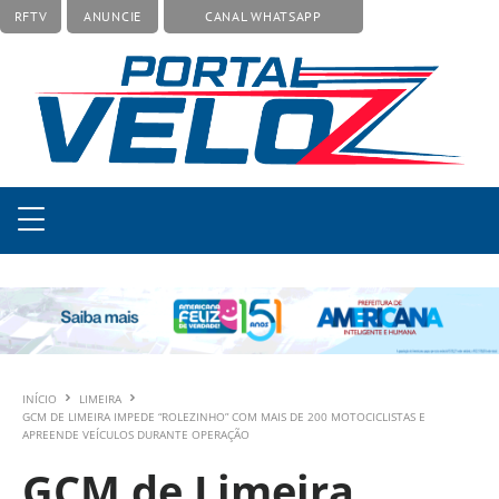
RFTV
ANUNCIE
CANAL WHATSAPP
INÍCIO
LIMEIRA
GCM DE LIMEIRA IMPEDE “ROLEZINHO” COM MAIS DE 200 MOTOCICLISTAS E
APREENDE VEÍCULOS DURANTE OPERAÇÃO
GCM de Limeira