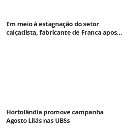
Em meio à estagnação do setor
calçadista, fabricante de Franca aposta
em botas táticas e cresce em nicho
especializado
Hortolândia promove campanha
Agosto Lilás nas UBSs