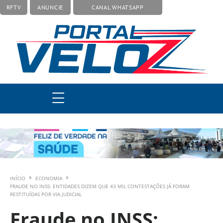
RFTV
ANUNCIE
CANAL WHATSAPP
INÍCIO
ECONOMIA
FRAUDE NO INSS: ENTIDADES DIZEM QUE 43 MIL CONTESTAÇÕES JÁ FORAM
RESTITUÍDAS POR VIA JUDICIAL
Fraude no INSS: