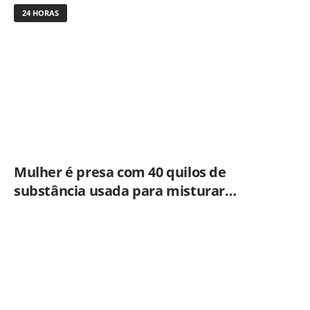
24 HORAS
Mulher é presa com 40 quilos de
substância usada para misturar
cocaína e porções de skank em
Piracicaba