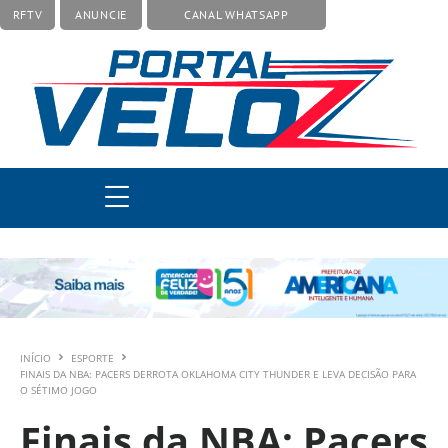
RFTV
ANUNCIE
CANAL WHATSAPP
INÍCIO
ESPORTE
FINAIS DA NBA: PACERS DERROTA OKLAHOMA CITY THUNDER E LEVA DECISÃO PARA
O SÉTIMO JOGO
Finais da NBA: Pacers