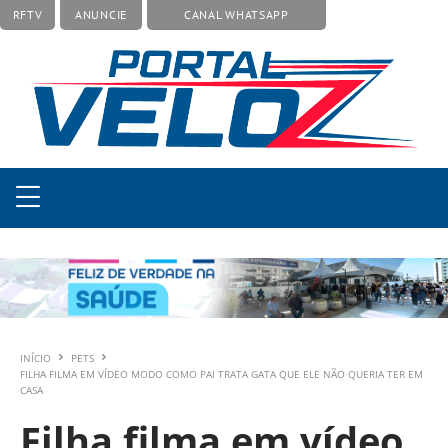
RFTV
ANUNCIE
CANAL WHATSAPP
INÍCIO
PETS
FILHA FILMA EM VÍDEO MODO COMO PAI TRATA GATA QUE ELE NÃO QUERIA TER EM
CASA
Filha filma em vídeo