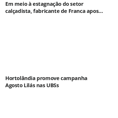
Em meio à estagnação do setor
calçadista, fabricante de Franca aposta
em botas táticas e cresce em nicho
especializado
Hortolândia promove campanha
Agosto Lilás nas UBSs