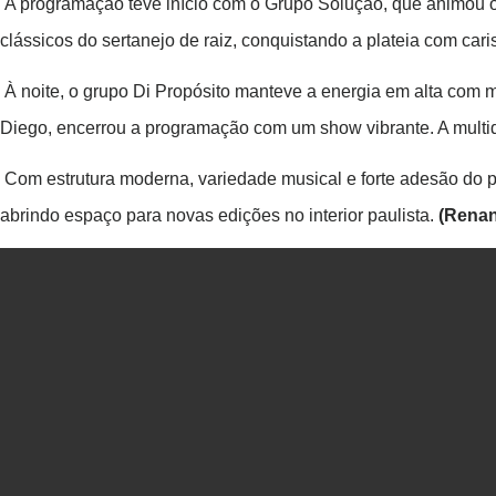
A programação teve início com o Grupo Solução, que animou os
clássicos do sertanejo de raiz, conquistando a plateia com ca
À noite, o grupo Di Propósito manteve a energia em alta com m
Diego, encerrou a programação com um show vibrante. A multi
Com estrutura moderna, variedade musical e forte adesão do pú
abrindo espaço para novas edições no interior paulista.
(Renan