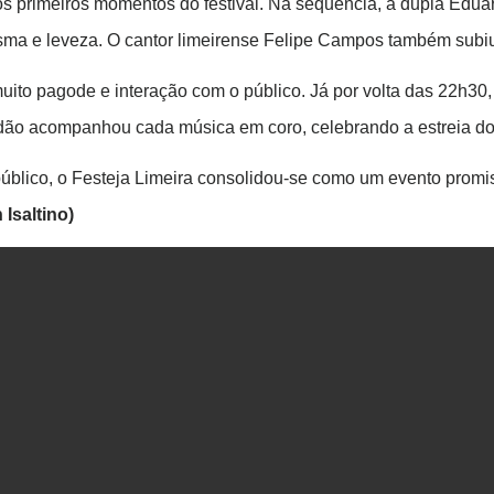
 primeiros momentos do festival. Na sequência, a dupla Eduar
risma e leveza. O cantor limeirense Felipe Campos também subiu
uito pagode e interação com o público. Já por volta das 22h30
dão acompanhou cada música em coro, celebrando a estreia do 
blico, o Festeja Limeira consolidou-se como um evento promisso
 Isaltino)