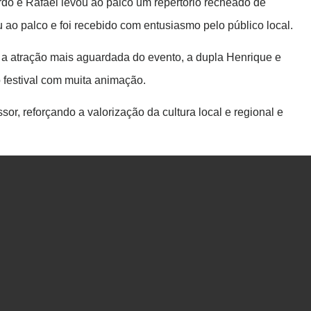
do e Rafael levou ao palco um repertório recheado de
 ao palco e foi recebido com entusiasmo pelo público local.
, a atração mais aguardada do evento, a dupla Henrique e
festival com muita animação.
r, reforçando a valorização da cultura local e regional e