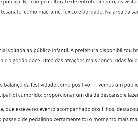
s de público. No campo cultural e de entretenimento, os vi
artesanato, como macramê, fuxico e bordado. Na área da saú
al voltada ao público infantil. A prefeitura disponibilizou
oca e algodão doce. Uma das atrações mais concorridas foi 
u o balanço da festividade como positivo. “Tivemos um públ
ncipal foi cumprido: proporcionar um dia de descanso e lazer
que, que esteve no evento acompanhado dos filhos, destacou 
o passeio de pedalinho certamente foi o momento mais marc