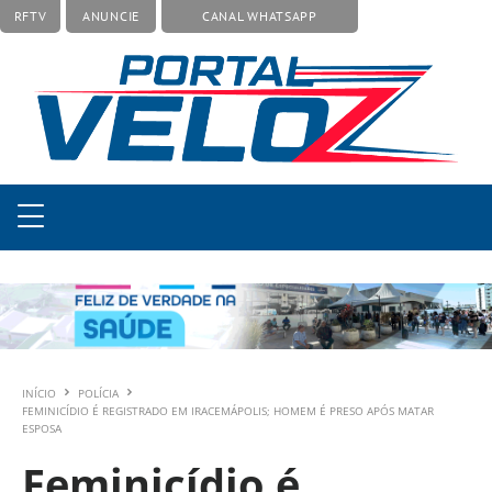
RFTV
ANUNCIE
CANAL WHATSAPP
INÍCIO
POLÍCIA
FEMINICÍDIO É REGISTRADO EM IRACEMÁPOLIS; HOMEM É PRESO APÓS MATAR
ESPOSA
Feminicídio é