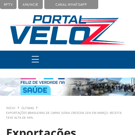
RFTV
ANUNCIE
CANAL WHATSAPP
INÍCIO
ÚLTIMAS
EXPORTAÇÕES BRASILEIRAS DE CARNE SUÍNA CRESCEM 26% EM MARÇO; RECEITA
TEVE ALTA DE 44%
Exportações