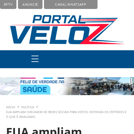
RFTV
ANUNCIE
CANAL WHATSAPP
INÍCIO
POLÍTICA
EUA AMPLIAM CHECAGEM DE REDES SOCIAIS PARA VISTOS: ENTENDA OS CRITÉRIOS E
O QUE É ANALISADO
EUA ampliam