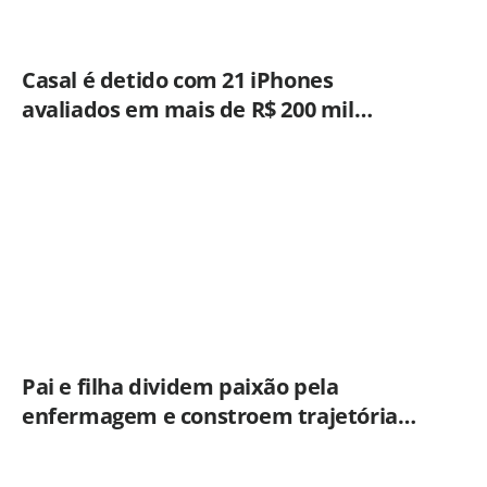
Casal é detido com 21 iPhones
avaliados em mais de R$ 200 mil
durante fiscalização em ônibus em
Campinas
Pai e filha dividem paixão pela
enfermagem e constroem trajetória
ligada ao Hospital Municipal de
Americana