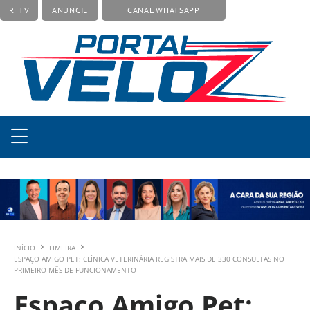
RFTV
ANUNCIE
CANAL WHATSAPP
INÍCIO
LIMEIRA
ESPAÇO AMIGO PET: CLÍNICA VETERINÁRIA REGISTRA MAIS DE 330 CONSULTAS NO
PRIMEIRO MÊS DE FUNCIONAMENTO
Espaço Amigo Pet: