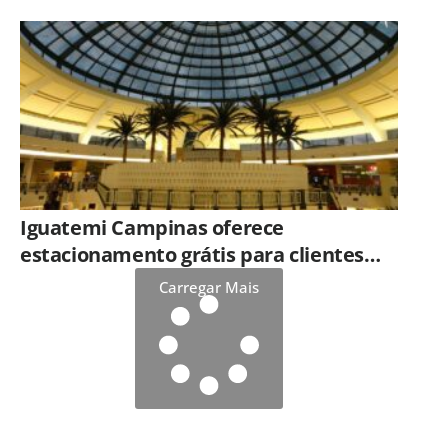
Iguatemi Campinas oferece
estacionamento grátis para clientes
que consumirem em restaurantes
Carregar Mais