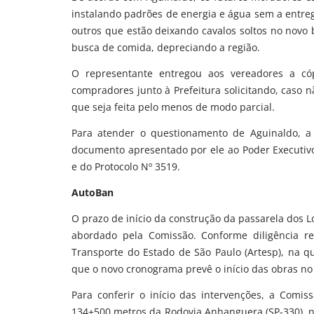
instalando padrões de energia e água sem a entre
outros que estão deixando cavalos soltos no novo 
busca de comida, depreciando a região.
O representante entregou aos vereadores a c
compradores junto à Prefeitura solicitando, caso n
que seja feita pelo menos de modo parcial.
Para atender o questionamento de Aguinaldo, 
documento apresentado por ele ao Poder Executivo,
e do Protocolo Nº 3519.
AutoBan
O prazo de início da construção da passarela dos L
abordado pela Comissão. Conforme diligência r
Transporte do Estado de São Paulo (Artesp), na q
que o novo cronograma prevê o início das obras no
Para conferir o início das intervenções, a Com
134+500 metros da Rodovia Anhanguera (SP-330), n