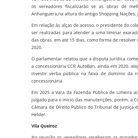
os vereadores fiscalizarão se as obras de me
Anhanguera,na altura do antigo Shopping Nações, j
Em relação às alças de acesso, o presidente do col
ser realizadas para atender a uma liminar exarad
das obras em até 15 dias, como forma de resolver 
2020.
O parlamentar relatou que a disputa jurídica come
a concessionária CCR AutoBan, ainda em 2020, ale
investir verba pública na faixa de domínio da r
concessionária.
Em 2025 a Vara da Fazenda Pública de Limeira ac
julgado para o início das manutenções, porém, a C
Câmara de Direito Público do Tribunal de Justiça 
Helder.
Vila Queiroz
Na reunião os vereadores receberam as moradora