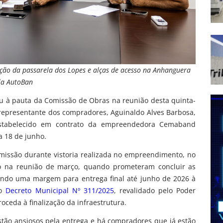
ão da passarela dos Lopes e alças de acesso na Anhanguera
la AutoBan
u à pauta da Comissão de Obras na reunião desta quinta-
o representante dos compradores, Aguinaldo Alves Barbosa,
stabelecido em contrato da empreendedora Cemaband
a 18 de junho.
Comissão durante vistoria realizada no empreendimento, no
o na reunião de março, quando prometeram concluir as
ando uma margem para entrega final até junho de 2026 à
no
Decreto Municipal Nº 311/2025
, revalidado pelo Poder
eda à finalização da infraestrutura.
tão ansiosos pela entrega e há compradores que já estão