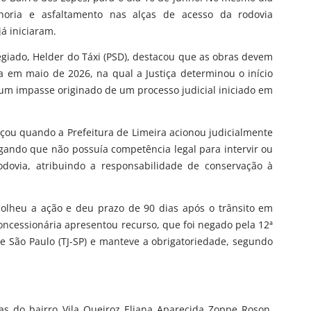
lhoria e asfaltamento nas alças de acesso da rodovia
á iniciaram.
egiado, Helder do Táxi (PSD), destacou que as obras devem
a em maio de 2026, na qual a Justiça determinou o início
um impasse originado de um processo judicial iniciado em
çou quando a Prefeitura de Limeira acionou judicialmente
gando que não possuía competência legal para intervir ou
odovia, atribuindo a responsabilidade de conservação à
olheu a ação e deu prazo de 90 dias após o trânsito em
oncessionária apresentou recurso, que foi negado pela 12ª
de São Paulo (TJ-SP) e manteve a obrigatoriedade, segundo
s do bairro Vila Queiroz Eliana Aparecida Zoppe Roson,