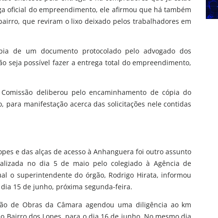
ga oficial do empreendimento, ele afirmou que há também
bairro, que reviram o lixo deixado pelos trabalhadores em
ópia de um documento protocolado pelo advogado dos
ão seja possível fazer a entrega total do empreendimento,
a Comissão deliberou pelo encaminhamento de cópia do
 para manifestação acerca das solicitações nele contidas
opes e das alças de acesso à Anhanguera foi outro assunto
ealizada no dia 5 de maio pelo colegiado à Agência de
ual o superintendente do órgão, Rodrigo Hirata, informou
 dia 15 de junho, próxima segunda-feira.
issão de Obras da Câmara agendou uma diligência ao km
o Bairro dos Lopes, para o dia 16 de junho. No mesmo dia