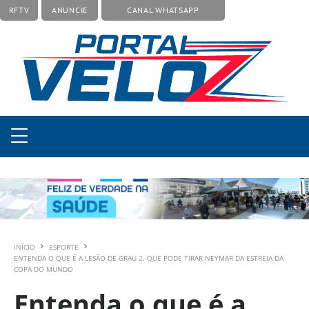
RFTV
ANUNCIE
CANAL WHATSAPP
INÍCIO
ESPORTE
ENTENDA O QUE É A LESÃO DE GRAU 2, QUE PODE TIRAR NEYMAR DA ESTREIA DA
COPA DO MUNDO
Entenda o que é a