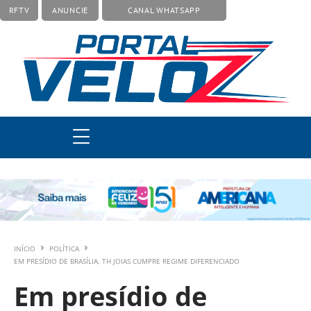
RFTV
ANUNCIE
CANAL WHATSAPP
INÍCIO
POLÍTICA
EM PRESÍDIO DE BRASÍLIA, TH JOIAS CUMPRE REGIME DIFERENCIADO
Em presídio de