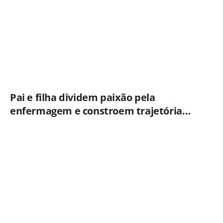
Pai e filha dividem paixão pela
enfermagem e constroem trajetória
ligada ao Hospital Municipal de
Americana