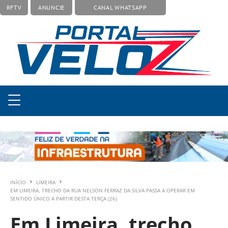
RFTV
ANUNCIE
CANAL WHATSAPP
INÍCIO
LIMEIRA
EM LIMEIRA, TRECHO DA RUA NELSON FERRAZ DA SILVA PASSA A OPERAR EM
SENTIDO ÚNICO A PARTIR DESTA TERÇA (26)
Em Limeira, trecho