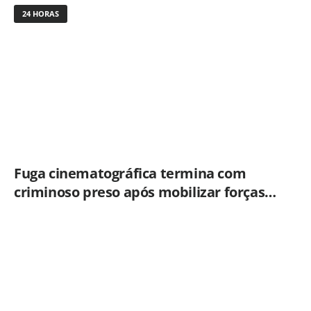
24 HORAS
Fuga cinematográfica termina com
criminoso preso após mobilizar forças
de segurança de Campinas e Jundiaí