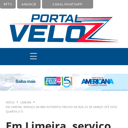
RFTV
ANUNCIE
CANAL WHATSAPP
INÍCIO
LIMEIRA
EM LIMEIRA, SERVIÇO DA BRK INTERDITA TRECHO DA RUA 25 DE MARÇO ATÉ ESTA
QUARTA (17)
Em Limeira, serviço