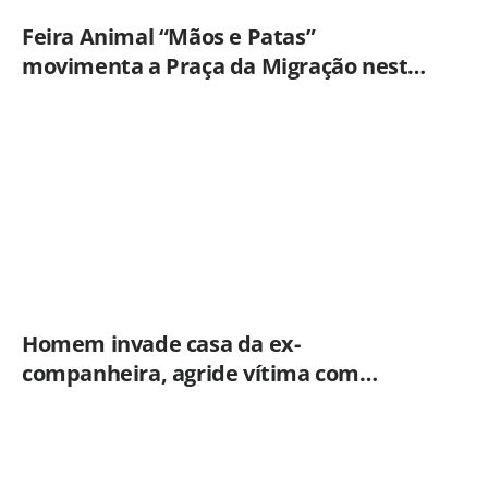
Feira Animal “Mãos e Patas”
movimenta a Praça da Migração neste
sábado (8)
Homem invade casa da ex-
companheira, agride vítima com
tesoura e é preso em flagrante pela
GCM de Limeira