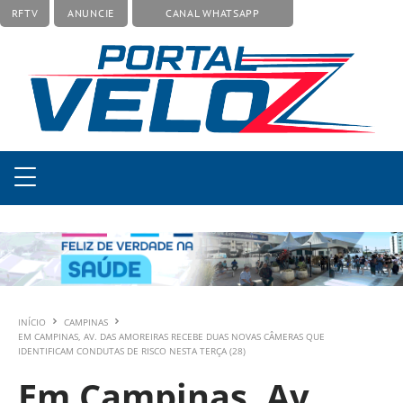
RFTV
ANUNCIE
CANAL WHATSAPP
INÍCIO
CAMPINAS
EM CAMPINAS, AV. DAS AMOREIRAS RECEBE DUAS NOVAS CÂMERAS QUE
IDENTIFICAM CONDUTAS DE RISCO NESTA TERÇA (28)
Em Campinas, Av.