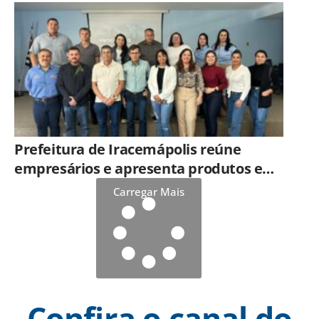
Prefeitura de Iracemápolis reúne
empresários e apresenta produtos e
serviços do Governo do Estado
Carregar Mais
Confira o canal do