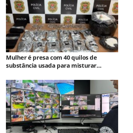
Mulher é presa com 40 quilos de
substância usada para misturar
cocaína e porções de skank em
Piracicaba