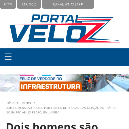
RFTV
ANUNCIE
CANAL WHATSAPP
INÍCIO
LIMEIRA
DOIS HOMENS SÃO PRESOS POR TRÁFICO DE DROGAS E ASSOCIAÇÃO AO TRÁFICO
NO BAIRRO ABÍLIO PEDRO, EM LIMEIRA
Dois homens são