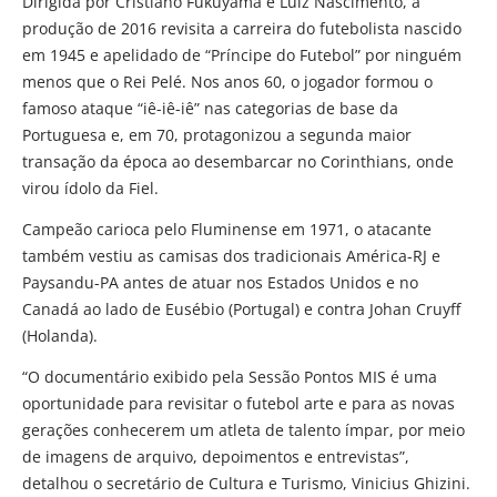
Dirigida por Cristiano Fukuyama e Luiz Nascimento, a
produção de 2016 revisita a carreira do futebolista nascido
em 1945 e apelidado de “Príncipe do Futebol” por ninguém
menos que o Rei Pelé. Nos anos 60, o jogador formou o
famoso ataque “iê-iê-iê” nas categorias de base da
Portuguesa e, em 70, protagonizou a segunda maior
transação da época ao desembarcar no Corinthians, onde
virou ídolo da Fiel.
Campeão carioca pelo Fluminense em 1971, o atacante
também vestiu as camisas dos tradicionais América-RJ e
Paysandu-PA antes de atuar nos Estados Unidos e no
Canadá ao lado de Eusébio (Portugal) e contra Johan Cruyff
(Holanda).
“O documentário exibido pela Sessão Pontos MIS é uma
oportunidade para revisitar o futebol arte e para as novas
gerações conhecerem um atleta de talento ímpar, por meio
de imagens de arquivo, depoimentos e entrevistas”,
detalhou o secretário de Cultura e Turismo, Vinicius Ghizini.