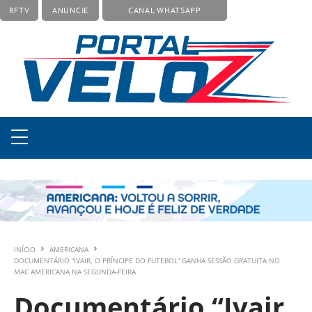
RFTV
ANUNCIE
CANAL WHATSAPP
INÍCIO
AMERICANA
DOCUMENTÁRIO “IVAIR, O PRÍNCIPE DO FUTEBOL” GANHA SESSÃO GRATUITA NO
MAC AMERICANA NA SEGUNDA-FEIRA
Documentário “Ivair,