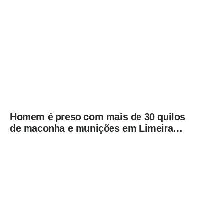
de segurança de Campinas e Jundiaí
Homem é preso com mais de 30 quilos
de maconha e munições em Limeira
após ação do BAEP