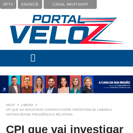
RFTV
ANUNCIE
CANAL WHATSAPP
INÍCIO
LIMEIRA
CPI QUE VAI INVESTIGAR CONTRATO ENTRE PREFEITURA DE LIMEIRA E
HAPVIDA DEFINE PRESIDÊNCIA E RELATORIA
CPI que vai investigar