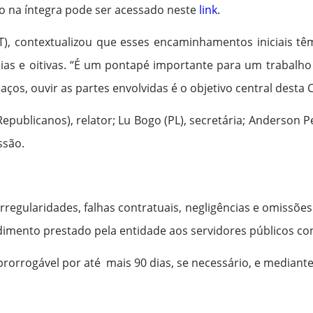
deo na íntegra pode ser acessado neste
link
.
T), contextualizou que esses encaminhamentos iniciais tê
as e oitivas. “É um pontapé importante para um trabalho 
ços, ouvir as partes envolvidas é o objetivo central desta 
ublicanos), relator; Lu Bogo (PL), secretária; Anderson Pe
ssão.
egularidades, falhas contratuais, negligências e omissões
dimento prestado pela entidade aos servidores públicos co
 prorrogável por até mais 90 dias, se necessário, e median