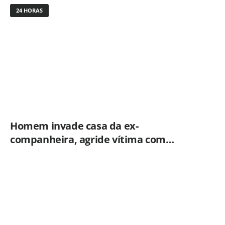
24 HORAS
Homem invade casa da ex-
companheira, agride vítima com
tesoura e é preso em flagrante pela
GCM de Limeira