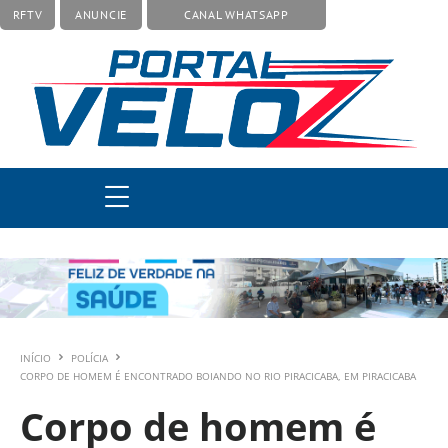
RFTV
ANUNCIE
CANAL WHATSAPP
INÍCIO
POLÍCIA
CORPO DE HOMEM É ENCONTRADO BOIANDO NO RIO PIRACICABA, EM PIRACICABA
Corpo de homem é