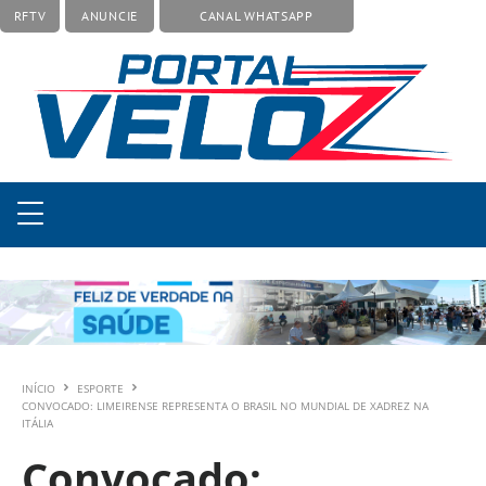
RFTV
ANUNCIE
CANAL WHATSAPP
INÍCIO
ESPORTE
CONVOCADO: LIMEIRENSE REPRESENTA O BRASIL NO MUNDIAL DE XADREZ NA
ITÁLIA
Convocado: