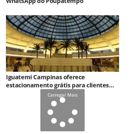
WhatsApp do Poupatempo
Iguatemi Campinas oferece
estacionamento grátis para clientes
que consumirem em restaurantes
Carregar Mais