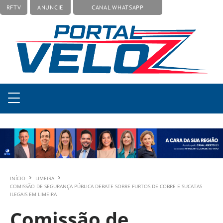
RFTV
ANUNCIE
CANAL WHATSAPP
INÍCIO
LIMEIRA
COMISSÃO DE SEGURANÇA PÚBLICA DEBATE SOBRE FURTOS DE COBRE E SUCATAS
ILEGAIS EM LIMEIRA
Comissão de