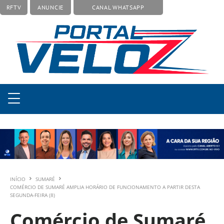
RFTV
ANUNCIE
CANAL WHATSAPP
INÍCIO
SUMARÉ
COMÉRCIO DE SUMARÉ AMPLIA HORÁRIO DE FUNCIONAMENTO A PARTIR DESTA
SEGUNDA-FEIRA (8)
Comércio de Sumaré