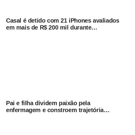
Casal é detido com 21 iPhones avaliados
em mais de R$ 200 mil durante
fiscalização em ônibus em Campinas
Pai e filha dividem paixão pela
enfermagem e constroem trajetória
ligada ao Hospital Municipal de
Americana