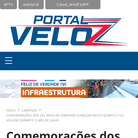
RFTV
ANUNCIE
CANAL WHATSAPP
INÍCIO
CAMPINAS
COMEMORAÇÕES DOS 252 ANOS DE CAMPINAS COMEÇAM NESTA QUARTA (1º) E
SEGUEM DURANTE O MÊS DE JULHO
Comemorações dos