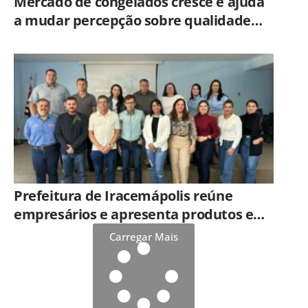
Mercado de congelados cresce e ajuda
a mudar percepção sobre qualidade
dos alimentos prontos
Prefeitura de Iracemápolis reúne
empresários e apresenta produtos e
serviços do Governo do Estado
Carregar Mais