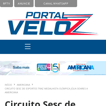
RFTV
ANUNCIE
CANAL WHATSAPP
INÍCIO
AMERICANA
CIRCUITO SESC DE ESPORTES TRAZ MEDALHISTA OLÍMPICA JÚLIA SOARES A
AMERICANA
Circuito Sesc de