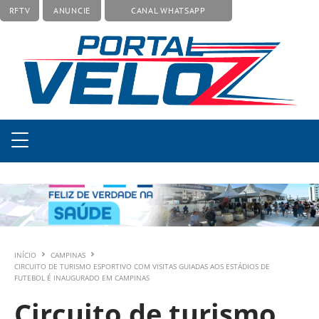
RFTV
ANUNCIE
CANAL WHATSAPP
INÍCIO
CAMPINAS
CIRCUITO DE TURISMO ESPORTIVO COM VISITAS GUIADAS AOS ESTÁDIOS DE
FUTEBOL É INAUGURADO EM CAMPINAS
Circuito de turismo