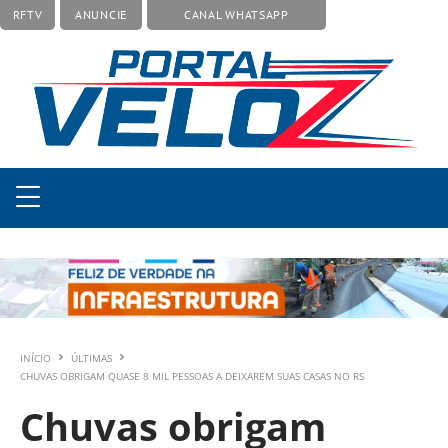
RFTV
ANUNCIE
CANAL WHATSAPP
INÍCIO
ÚLTIMAS
CHUVAS OBRIGAM QUASE 8 MIL PESSOAS A DEIXAREM SUAS CASAS NO RS
Chuvas obrigam