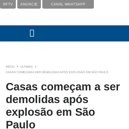
RFTV
ANUNCIE
CANAL WHATSAPP
INÍCIO
ÚLTIMAS
CASAS COMEÇAM A SER DEMOLIDAS APÓS EXPLOSÃO EM SÃO PAULO
Casas começam a ser
demolidas após
explosão em São
Paulo