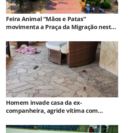
Feira Animal “Mãos e Patas”
movimenta a Praça da Migração neste
sábado (8)
Homem invade casa da ex-
companheira, agride vítima com
tesoura e é preso em flagrante pela
GCM de Limeira