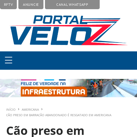
RFTV
ANUNCIE
CANAL WHATSAPP
INÍCIO
AMERICANA
CÃO PRESO EM BARRACÃO ABANDONADO É RESGATADO EM AMERICANA
Cão preso em