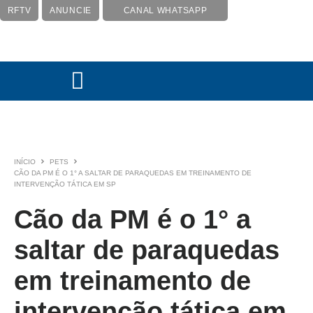
RFTV
ANUNCIE
CANAL WHATSAPP
INÍCIO
PETS
CÃO DA PM É O 1° A SALTAR DE PARAQUEDAS EM TREINAMENTO DE
INTERVENÇÃO TÁTICA EM SP
Cão da PM é o 1° a
saltar de paraquedas
em treinamento de
intervenção tática em