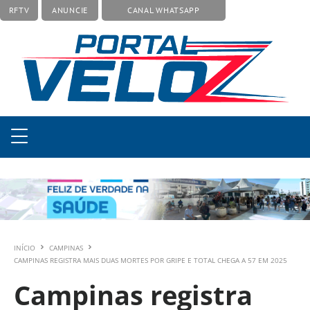
RFTV
ANUNCIE
CANAL WHATSAPP
INÍCIO
CAMPINAS
CAMPINAS REGISTRA MAIS DUAS MORTES POR GRIPE E TOTAL CHEGA A 57 EM 2025
Campinas registra