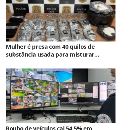
Mulher é presa com 40 quilos de
substância usada para misturar
cocaína e porções de skank em
Piracicaba
Roubo de veículos cai 54,5% em