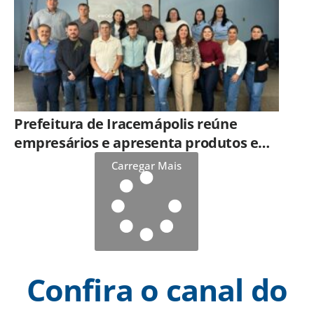
Prefeitura de Iracemápolis reúne
empresários e apresenta produtos e
serviços do Governo do Estado
Carregar Mais
Confira o canal do