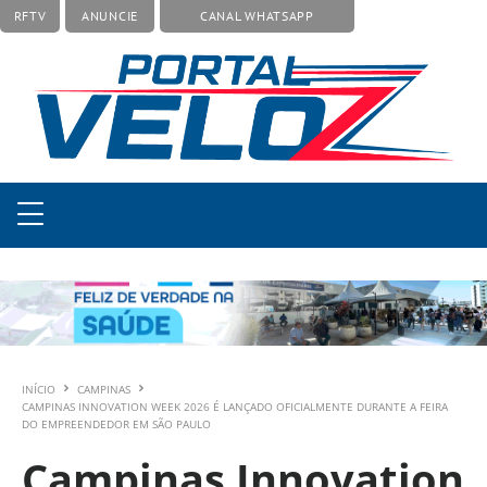
RFTV
ANUNCIE
CANAL WHATSAPP
INÍCIO
CAMPINAS
CAMPINAS INNOVATION WEEK 2026 É LANÇADO OFICIALMENTE DURANTE A FEIRA
DO EMPREENDEDOR EM SÃO PAULO
Campinas Innovation