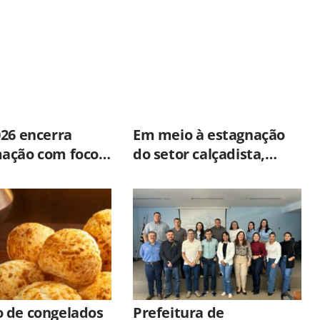
CPFL para enfrentar
eventos extremos em
Hortolândia
026 encerra
Em meio à estagnação
ação com foco
do setor calçadista,
e mental,
fabricante de Franca
ão e qualidade
aposta em botas táticas
dos servidores
e cresce em nicho
icana
especializado
 de congelados
Prefeitura de