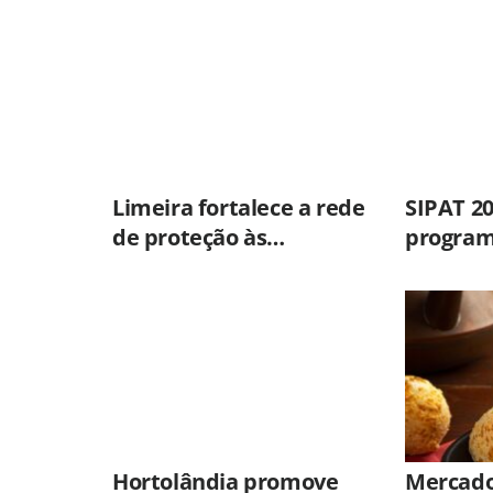
cocaína e porções de
skank em Piracicaba
Limeira fortalece a rede
SIPAT 2
de proteção às
program
mulheres nos 20 anos da
em saúd
Lei Maria da Penha
prevenç
de vida 
de Amer
Hortolândia promove
Mercado