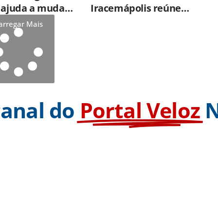
e ajuda a mudar
Iracemápolis reúne
ão sobre
empresários e
arregar Mais
de dos alimentos
apresenta produtos e
serviços do Governo do
Estado
canal do
Portal Veloz
N