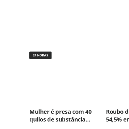
24 HORAS
Mulher é presa com 40
Roubo de
quilos de substância
54,5% e
usada para misturar
primeir