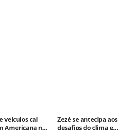
 veículos cai
Zezé se antecipa aos
m Americana no
desafios do clima e
o semestre
fortalece parceria com a