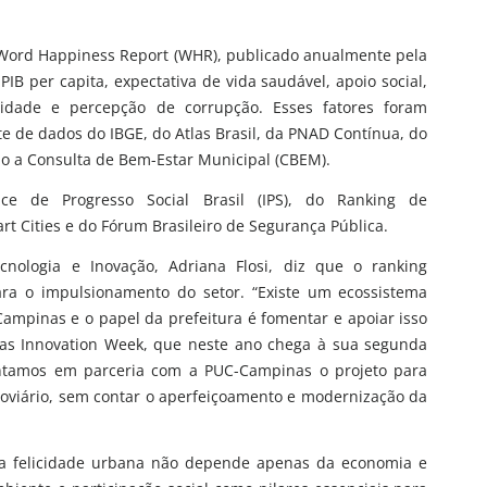
 Word Happiness Report (WHR), publicado anualmente pela
IB per capita, expectativa de vida saudável, apoio social,
sidade e percepção de corrupção. Esses fatores foram
te de dados do IBGE, do Atlas Brasil, da PNAD Contínua, do
mo a Consulta de Bem-Estar Municipal (CBEM).
ce de Progresso Social Brasil (IPS), do Ranking de
t Cities e do Fórum Brasileiro de Segurança Pública.
cnologia e Inovação, Adriana Flosi, diz que o ranking
ra o impulsionamento do setor. “Existe um ecossistema
ampinas e o papel da prefeitura é fomentar e apoiar isso
nas Innovation Week, que neste ano chega à sua segunda
sentamos em parceria com a PUC-Campinas o projeto para
oviário, sem contar o aperfeiçoamento e modernização da
e a felicidade urbana não depende apenas da economia e