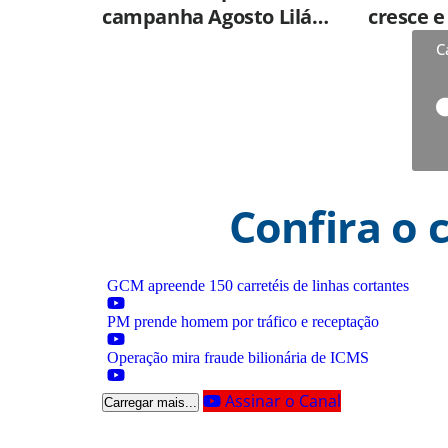
campanha Agosto Lilás
cresce 
nas UBSs
percepç
C
qualida
prontos
Confira o 
GCM apreende 150 carretéis de linhas cortantes
PM prende homem por tráfico e receptação
Operação mira fraude bilionária de ICMS
Assinar o Canal
Carregar mais...