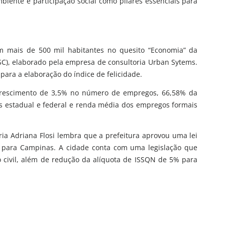
iente e participação social como pilares essenciais para
m mais de 500 mil habitantes no quesito “Economia” da
SC), elaborado pela empresa de consultoria Urban Sytems.
 para a elaboração do índice de felicidade.
crescimento de 3,5% no número de empregos, 66,58% da
os estadual e federal e renda média dos empregos formais
ria Adriana Flosi lembra que a prefeitura aprovou uma lei
 para Campinas. A cidade conta com uma legislação que
o civil, além de redução da alíquota de ISSQN de 5% para