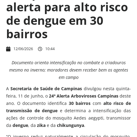
alerta para alto risco
de dengue em 30
bairros
12/06/2026
10:44
Documento orienta intensificação no combate a criadouros
mesmo no inverno; moradores devem receber bem os agentes
em campo
A
Secretaria de Saúde de Campinas
divulgou nesta quinta-
feira, 11 de junho, o
24º Alerta Arboviroses Campinas
deste
ano. O documento identifica
30 bairros
com
alto risco de
transmissão de dengue
e determina a intensificação das
ações de controle do mosquito Aedes aegypti, transmissor
da
dengue
, da
zika
e da
chikungunya
.
“O inverno reduz naturalmente a circulação do mosquito,