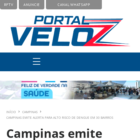
RFTV
ANUNCIE
CANAL WHATSAPP
INÍCIO
CAMPINAS
CAMPINAS EMITE ALERTA PARA ALTO RISCO DE DENGUE EM 30 BAIRROS
Campinas emite