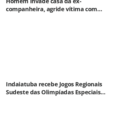
Homem invade casa da ex-
companheira, agride vítima com
tesoura e é preso em flagrante pela
GCM de Limeira
Indaiatuba recebe Jogos Regionais
Sudeste das Olimpíadas Especiais
Brasil