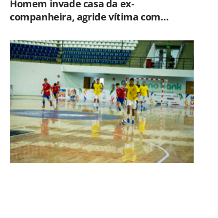
Homem invade casa da ex-
companheira, agride vítima com
tesoura e é preso em flagrante pela
GCM de Limeira