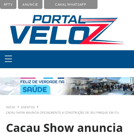
RFTV
ANUNCIE
CANAL WHATSAPP
INÍCIO
EVENTOS
CACAU SHOW ANUNCIA OFICIALMENTE A CONSTRUÇÃO DE SEU PARQUE EM ITU
Cacau Show anuncia