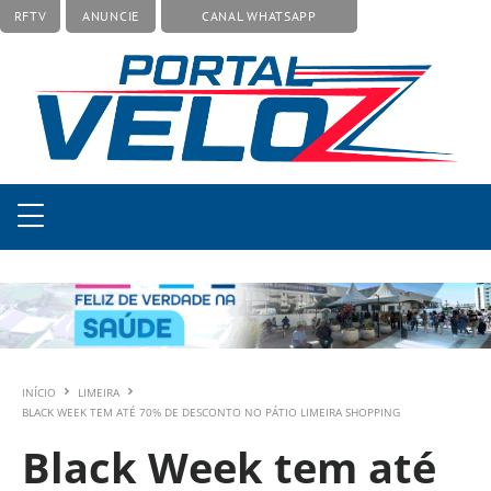
RFTV
ANUNCIE
CANAL WHATSAPP
INÍCIO
LIMEIRA
BLACK WEEK TEM ATÉ 70% DE DESCONTO NO PÁTIO LIMEIRA SHOPPING
Black Week tem até