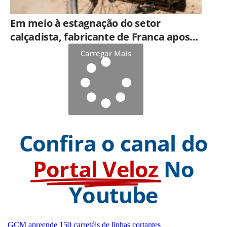
Em meio à estagnação do setor
calçadista, fabricante de Franca aposta
em botas táticas e cresce em nicho
Carregar Mais
especializado
Confira o canal do
Portal Veloz
No
Youtube
GCM apreende 150 carretéis de linhas cortantes