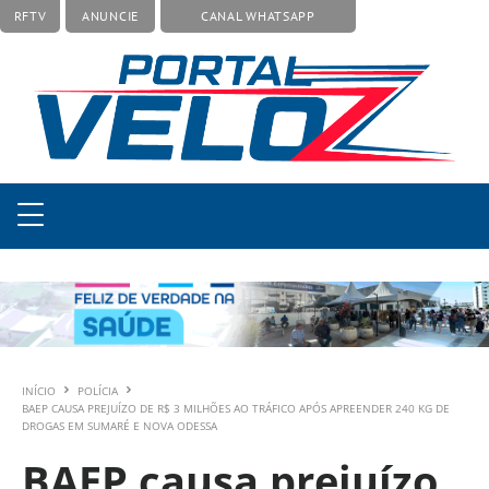
RFTV
ANUNCIE
CANAL WHATSAPP
INÍCIO
POLÍCIA
BAEP CAUSA PREJUÍZO DE R$ 3 MILHÕES AO TRÁFICO APÓS APREENDER 240 KG DE
DROGAS EM SUMARÉ E NOVA ODESSA
BAEP causa prejuízo