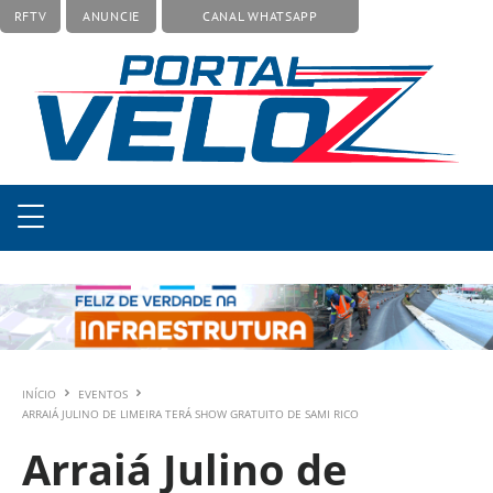
RFTV
ANUNCIE
CANAL WHATSAPP
INÍCIO
EVENTOS
ARRAIÁ JULINO DE LIMEIRA TERÁ SHOW GRATUITO DE SAMI RICO
Arraiá Julino de