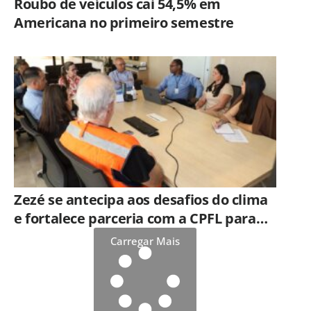
Roubo de veículos cai 54,5% em
Americana no primeiro semestre
Zezé se antecipa aos desafios do clima
e fortalece parceria com a CPFL para
enfrentar eventos extremos em
Carregar Mais
Hortolândia