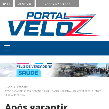
RFTV
ANUNCIE
CANAL WHATSAPP
INÍCIO
ESPORTE
APÓS GARANTIR CLASSIFICAÇÃO E CALENDÁRIO NACIONAL AO XV EM 2027, ELENCO
SE REAPRESENTA
Após garantir