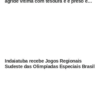
agride vítima com tesoura e é preso em
flagrante pela GCM de Limeira
Indaiatuba recebe Jogos Regionais
Sudeste das Olimpíadas Especiais Brasil