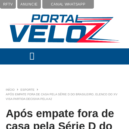
RFTV
ANUNCIE
CANAL WHATSAPP
INÍCIO
ESPORTE
APÓS EMPATE FORA DE CASA PELA SÉRIE D DO BRASILEIRO, ELENCO DO XV
VISA PARTIDA DECISIVA PELA A2
Após empate fora de
casa pela Série D do