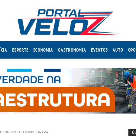
ÍCIA
ESPORTE
ECONOMIA
GASTRONOMIA
EVENTOS
AUTO
OPO
EDE COM GOLEADA SOBRE PANAMÁ
Ú