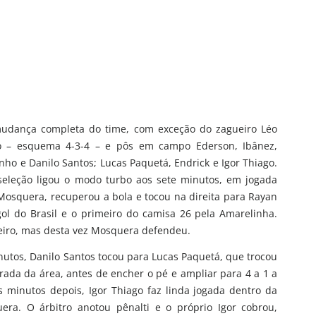
mudança completa do time, com exceção do zagueiro Léo
jogo – esquema 4-3-4 – e pôs em campo Ederson, Ibânez,
nho e Danilo Santos; Lucas Paquetá, Endrick e Igor Thiago.
seleção ligou o modo turbo aos sete minutos, em jogada
 Mosquera, recuperou a bola e tocou na direita para Rayan
gol do Brasil e o primeiro do camisa 26 pela Amarelinha.
eiro, mas desta vez Mosquera defendeu.
nutos, Danilo Santos tocou para Lucas Paquetá, que trocou
ada da área, antes de encher o pé e ampliar para 4 a 1 a
 minutos depois, Igor Thiago faz linda jogada dentro da
era. O árbitro anotou pênalti e o próprio Igor cobrou,