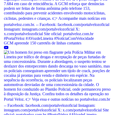
empilhadeira, Operador (a) de torno CNC: curso de op. torno CNC
comando, Operador de centro de usinagem: curso
GCM apreende 150 carretéis de linhas cortantes